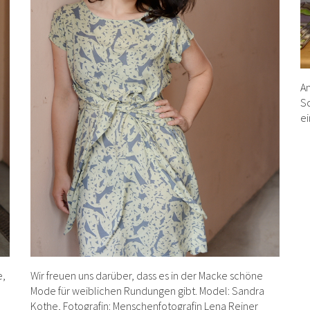
An
Sc
ei
Wir freuen uns darüber, dass es in der Macke schöne
e,
Mode für weiblichen Rundungen gibt. Model: Sandra
Kothe, Fotografin: Menschenfotografin Lena Reiner