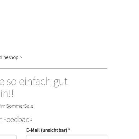
lineshop >
e so einfach gut
in!!
h im SommerSale
hr Feedback
E-Mail (unsichtbar) *