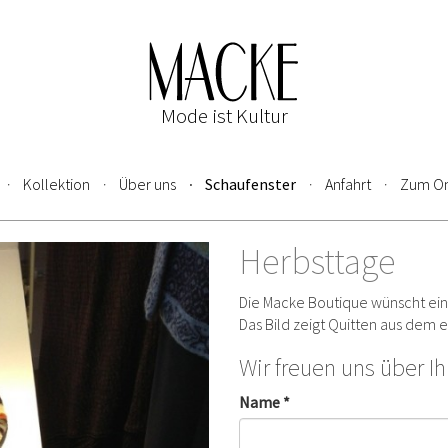
Mode ist Kultur
Kollektion
Über uns
Schaufenster
Anfahrt
Zum On
Herbsttage
Die Macke Boutique wünscht ei
Das Bild zeigt Quitten aus dem
Wir freuen uns über I
Name *