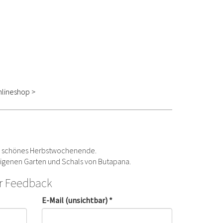
lineshop >
n schönes Herbstwochenende.
 eigenen Garten und Schals von Butapana.
hr Feedback
E-Mail (unsichtbar) *