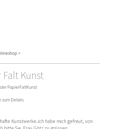
lineshop >
 Falt Kunst
 der PapierFaltKunst
e zum Details
hafte Kunstwerke..ich habe mich gefreut, von
ch bitte Sie. Frau Götz zu grüssen.