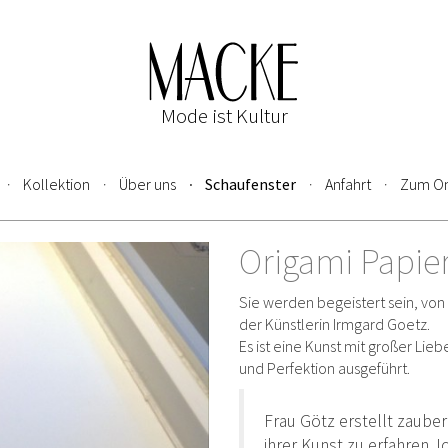
Mode ist Kultur
Kollektion
Über uns
Schaufenster
Anfahrt
Zum On
Origami Papier
Sie werden begeistert sein, von
der Künstlerin Irmgard Goetz.
Es ist eine Kunst mit großer Lieb
und Perfektion ausgeführt.
Frau Götz erstellt zauber
ihrer Kunst zu erfahren. I