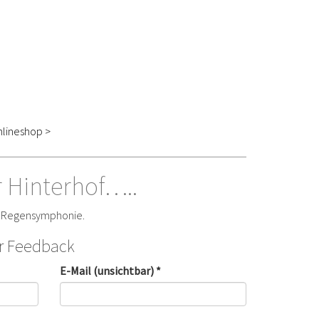
lineshop >
 Hinterhof…..
e Regensymphonie.
hr Feedback
E-Mail (unsichtbar) *