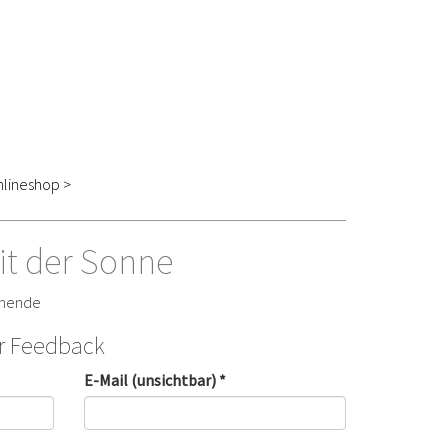
lineshop >
it der Sonne
enende
hr Feedback
E-Mail (unsichtbar) *